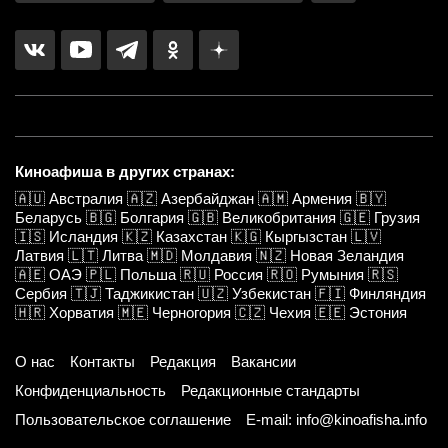
Киноафиша в других странах:
🇦🇺
Австралия
🇦🇿
Азербайджан
🇦🇲
Армения
🇧🇾
Беларусь
🇧🇬
Болгария
🇬🇧
Великобритания
🇬🇪
Грузия
🇮🇸
Исландия
🇰🇿
Казахстан
🇰🇬
Кыргызстан
🇱🇻
Латвия
🇱🇹
Литва
🇲🇩
Молдавия
🇳🇿
Новая Зеландия
🇦🇪
ОАЭ
🇵🇱
Польша
🇷🇺
Россия
🇷🇴
Румыния
🇷🇸
Сербия
🇹🇯
Таджикистан
🇺🇿
Узбекистан
🇫🇮
Финляндия
🇭🇷
Хорватия
🇲🇪
Черногория
🇨🇿
Чехия
🇪🇪
Эстония
О нас
Контакты
Редакция
Вакансии
Конфиденциальность
Редакционные стандарты
Пользовательское соглашение
E-mail: info@kinoafisha.info