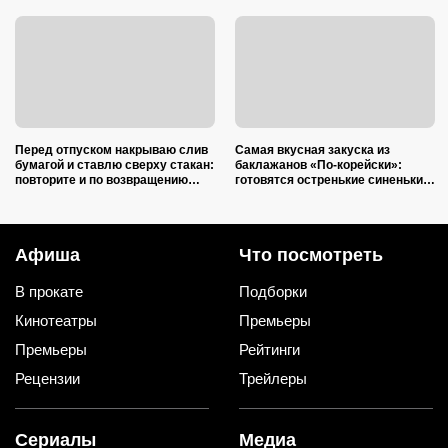
Перед отпуском накрываю слив
Самая вкусная закуска из
бумагой и ставлю сверху стакан:
баклажанов «По-корейски»:
повторите и по возвращению
готовятся остренькие синенькие
спасибо скажете
проще простого
Афиша
Что посмотреть
В прокате
Подборки
Кинотеатры
Премьеры
Премьеры
Рейтинги
Рецензии
Трейлеры
Сериалы
Медиа