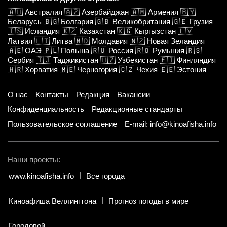
🇦🇺
Австралия
🇦🇿
Азербайджан
🇦🇲
Армения
🇧🇾
Беларусь
🇧🇬
Болгария
🇬🇧
Великобритания
🇬🇪
Грузия
🇮🇸
Исландия
🇰🇿
Казахстан
🇰🇬
Кыргызстан
🇱🇻
Латвия
🇱🇹
Литва
🇲🇩
Молдавия
🇳🇿
Новая Зеландия
🇦🇪
ОАЭ
🇵🇱
Польша
🇷🇺
Россия
🇷🇴
Румыния
🇷🇸
Сербия
🇹🇯
Таджикистан
🇺🇿
Узбекистан
🇫🇮
Финляндия
🇭🇷
Хорватия
🇲🇪
Черногория
🇨🇿
Чехия
🇪🇪
Эстония
О нас
Контакты
Редакция
Вакансии
Конфиденциальность
Редакционные стандарты
Пользовательское соглашение
E-mail: info@kinoafisha.info
Наши проекты:
www.kinoafisha.info
Все города
Киноафиша Веллингтона
Прогноз погоды в мире
Городовой