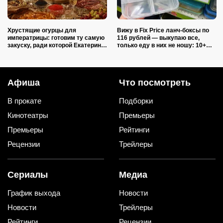
Хрустящие огурцы для
Вижу в Fix Price ланч-боксы по
императрицы: готовим ту самую
116 рублей — выкупаю все,
закуску, ради которой Екатерина
только еду в них не ношу: 10+
II закатывала пирушки
полезных лайфхаков
Афиша
Что посмотреть
В прокате
Подборки
Кинотеатры
Премьеры
Премьеры
Рейтинги
Рецензии
Трейлеры
Сериалы
Медиа
График выхода
Новости
Новости
Трейлеры
Рейтинги
Рецензии