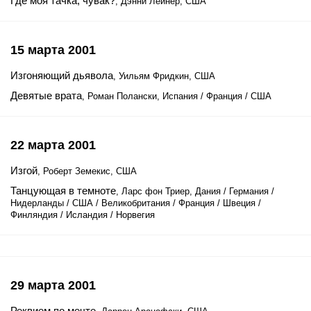
Где моя тачка, чувак?
, Дэнни Лейнер, США
15 марта 2001
Изгоняющий дьявола
, Уильям Фридкин, США
Девятые врата
, Роман Полански, Испания / Франция / США
22 марта 2001
Изгой
, Роберт Земекис, США
Танцующая в темноте
, Ларс фон Триер, Дания / Германия /
Нидерланды / США / Великобритания / Франция / Швеция /
Финляндия / Исландия / Норвегия
29 марта 2001
Реквием по мечте