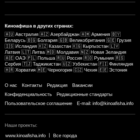
Киноафиша в других странах:
🇦🇺
Австралия
🇦🇿
Азербайджан
🇦🇲
Армения
🇧🇾
Беларусь
🇧🇬
Болгария
🇬🇧
Великобритания
🇬🇪
Грузия
🇮🇸
Исландия
🇰🇿
Казахстан
🇰🇬
Кыргызстан
🇱🇻
Латвия
🇱🇹
Литва
🇲🇩
Молдавия
🇳🇿
Новая Зеландия
🇦🇪
ОАЭ
🇵🇱
Польша
🇷🇺
Россия
🇷🇴
Румыния
🇷🇸
Сербия
🇹🇯
Таджикистан
🇺🇿
Узбекистан
🇫🇮
Финляндия
🇭🇷
Хорватия
🇲🇪
Черногория
🇨🇿
Чехия
🇪🇪
Эстония
О нас
Контакты
Редакция
Вакансии
Конфиденциальность
Редакционные стандарты
Пользовательское соглашение
E-mail: info@kinoafisha.info
Наши проекты:
www.kinoafisha.info
Все города