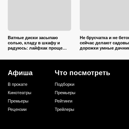
Ватные диски засыпаю
Не брусчатка и не бето
солью, кладу в шкафу и
сейчас делают садовы
радуюсь: лайфхак проще
дорожки умные дачни
некуда, а пользы вагон и
практичных варианта
маленькая тележка
Афиша
Что посмотреть
В прокате
Подборки
Кинотеатры
Премьеры
Премьеры
Рейтинги
Рецензии
Трейлеры