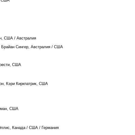
, США
н, США / Австралия
, Брайан Сингер, Австралия / США
грести, США
он, Кэри Киркпатрик, США
тман, США
Эллис, Канада / США / Германия