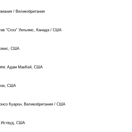
рмания / Великобритания
тив "Спэз" Уильямс, Канада / США
Дэвис, США
оги
, Адам МакКей, США
езе, США
онсо Куарон, Великобритания / США
т Иствуд, США