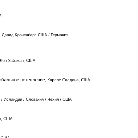
А
, Дэвид Кроненберг, США / Германия
 Лен Уайзман, США
обальное потепление
, Карлос Салдана, США
я / Исландия / Словакия / Чехия / США
к, США