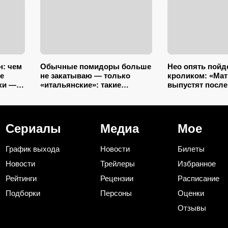
н: чем
Обычные помидоры больше
Нео опять пойд
е
не закатываю — только
кроликом: «Мат
ки — 4
«итальянские»: такие
выпустят после
ароматные, что всегда
хотя прошлая с
улетают со стола первыми
провалилась
Сериалы
Медиа
Мое
График выхода
Новости
Билеты
Новости
Трейлеры
Избранное
Рейтинги
Рецензии
Расписание
Подборки
Персоны
Оценки
Отзывы