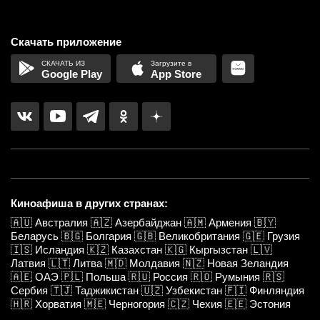
Скачать приложение
Google Play
App Store
Киноафиша в других странах:
🇦🇺
Австралия
🇦🇿
Азербайджан
🇦🇲
Армения
🇧🇾
Беларусь
🇧🇬
Болгария
🇬🇧
Великобритания
🇬🇪
Грузия
🇮🇸
Исландия
🇰🇿
Казахстан
🇰🇬
Кыргызстан
🇱🇻
Латвия
🇱🇹
Литва
🇲🇩
Молдавия
🇳🇿
Новая Зеландия
🇦🇪
ОАЭ
🇵🇱
Польша
🇷🇺
Россия
🇷🇴
Румыния
🇷🇸
Сербия
🇹🇯
Таджикистан
🇺🇿
Узбекистан
🇫🇮
Финляндия
🇭🇷
Хорватия
🇲🇪
Черногория
🇨🇿
Чехия
🇪🇪
Эстония