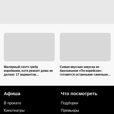
Малярный скотч гребу
Самая вкусная закуска из
коробками, хотя ремонт дома не
баклажанов «По-корейски»:
делаю: 17 вариантов
готовятся остренькие синенькие
использования в квартире и на
проще простого
даче
Афиша
Что посмотреть
В прокате
Подборки
Кинотеатры
Премьеры