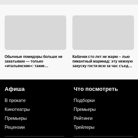
Обычные помидоры больше не
Кабачки сто лет не жарю – лью
закатываю — только
пикантный маринад: эту нежную
«итальянские»: такие
закуску гости всю за час съедят
ароматные, что всегда улетают
(рецепт-пятиминутка)
со стола первыми
Афиша
Что посмотреть
В прокате
Подборки
Кинотеатры
Премьеры
Премьеры
Рейтинги
Рецензии
Трейлеры