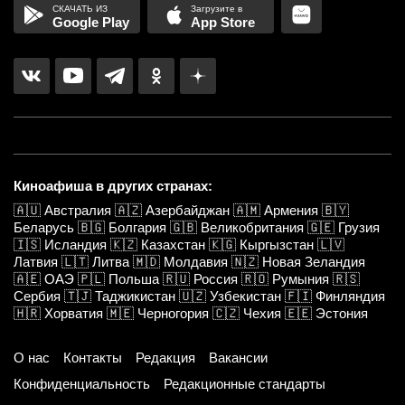
Google Play
App Store
Киноафиша в других странах:
🇦🇺
Австралия
🇦🇿
Азербайджан
🇦🇲
Армения
🇧🇾
Беларусь
🇧🇬
Болгария
🇬🇧
Великобритания
🇬🇪
Грузия
🇮🇸
Исландия
🇰🇿
Казахстан
🇰🇬
Кыргызстан
🇱🇻
Латвия
🇱🇹
Литва
🇲🇩
Молдавия
🇳🇿
Новая Зеландия
🇦🇪
ОАЭ
🇵🇱
Польша
🇷🇺
Россия
🇷🇴
Румыния
🇷🇸
Сербия
🇹🇯
Таджикистан
🇺🇿
Узбекистан
🇫🇮
Финляндия
🇭🇷
Хорватия
🇲🇪
Черногория
🇨🇿
Чехия
🇪🇪
Эстония
О нас
Контакты
Редакция
Вакансии
Конфиденциальность
Редакционные стандарты