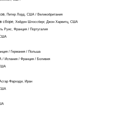
ков
, Питер Лорд, США / Великобритания
 в сборе
, Хейден Шлоссберг, Джон Харвитц, США
ль Руис, Франция / Португалия
 США
анция / Германия / Польша
 / Испания / Франция / Боливия
 США
 Асгар Фархади, Иран
 США
США