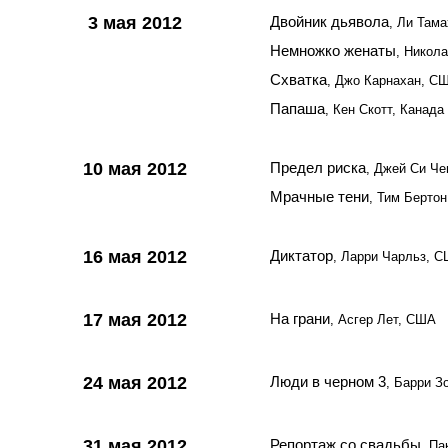
3 мая 2012
Двойник дьявола
, Ли Там
Немножко женаты
, Никол
Схватка
, Джо Карнахан, С
Папаша
, Кен Скотт, Канада
10 мая 2012
Предел риска
, Джей Си Ч
Мрачные тени
, Тим Берто
16 мая 2012
Диктатор
, Ларри Чарльз, 
17 мая 2012
На грани
, Асгер Лет, США
24 мая 2012
Люди в черном 3
, Барри 
31 мая 2012
Репортаж со свадьбы
, Па