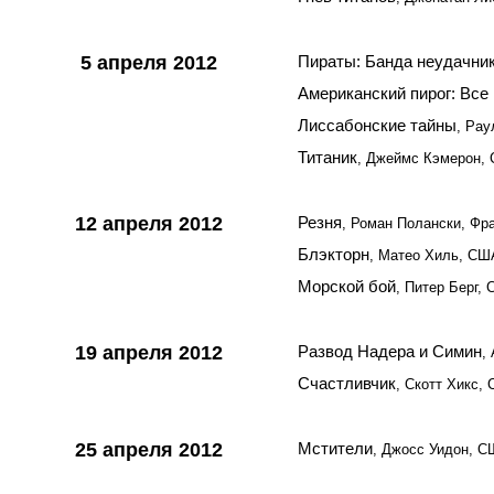
5 апреля 2012
Пираты: Банда неудачни
Американский пирог: Все
Лиссабонские тайны
, Рау
Титаник
, Джеймс Кэмерон,
12 апреля 2012
Резня
, Роман Полански, Фр
Блэкторн
, Матео Хиль, США
Морской бой
, Питер Берг,
19 апреля 2012
Развод Надера и Симин
,
Счастливчик
, Скотт Хикс,
25 апреля 2012
Мстители
, Джосс Уидон, 