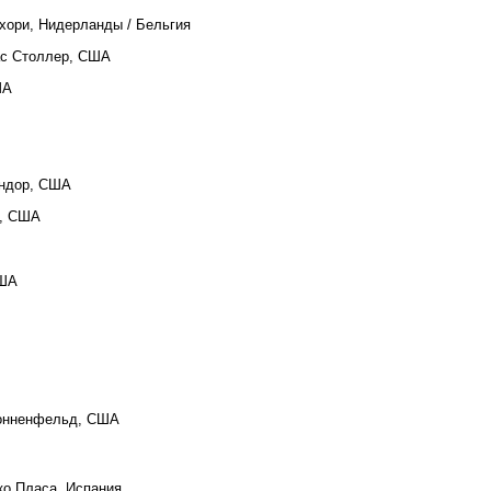
ахори, Нидерланды / Бельгия
ас Столлер, США
ША
ендор, США
н, США
США
Зонненфельд, США
ко Пласа, Испания