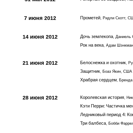
7 июня 2012
Прометей
, Ридли Скотт, С
14 июня 2012
Дочь землекопа
, Даниель 
Рок на века
, Адам Шэнкма
21 июня 2012
Белоснежка и охотник
, Р
Защитник
, Боаз Якин, США
Храбрая сердцем
, Бренд
28 июня 2012
Королевская история
, Ни
Кэти Перри: Частичка ме
Ледниковый период 4: К
Три балбеса
, Бобби Фарре