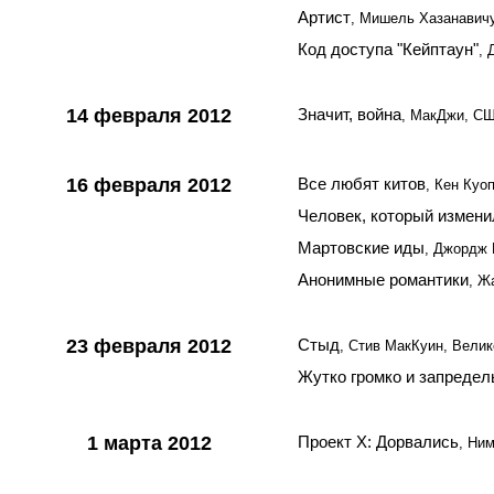
Артист
, Мишель Хазанавич
Код доступа "Кейптаун"
, 
14 февраля 2012
Значит, война
, МакДжи, С
16 февраля 2012
Все любят китов
, Кен Куо
Человек, который измени
Мартовские иды
, Джордж
Анонимные романтики
, Ж
23 февраля 2012
Стыд
, Стив МакКуин, Вели
Жутко громко и запредел
1 марта 2012
Проект Х: Дорвались
, Ни