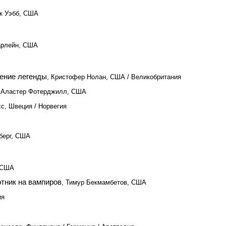
рк Уэбб, США
арлейн, США
ение легенды
, Кристофер Нолан, США / Великобритания
 Аластер Фотерджилл, США
сс, Швеция / Норвегия
берг, США
, США
тник на вампиров
, Тимур Бекмамбетов, США
ия