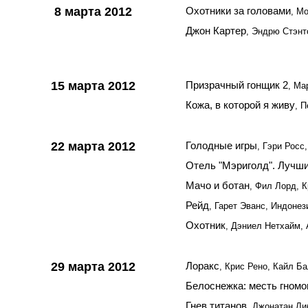
8 марта 2012
Охотники за головами
, М
Джон Картер
, Эндрю Стэн
15 марта 2012
Призрачный гонщик 2
, Ма
Кожа, в которой я живу
, 
22 марта 2012
Голодные игры
, Гэри Росс
Отель "Мэриголд". Лучши
Мачо и ботан
, Фил Лорд, 
Рейд
, Гарет Эванс, Индонез
Охотник
, Дэниел Нетхайм,
29 марта 2012
Лоракс
, Крис Рено, Кайл Б
Белоснежка: месть гномо
Гнев титанов
, Джонатан Л