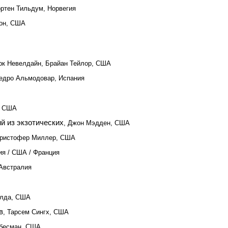
ортен Тильдум, Норвегия
тон, США
рк Невелдайн, Брайан Тейлор, США
Педро Альмодовар, Испания
, США
й из экзотических
, Джон Мэдден, США
Кристофер Миллер, США
ия / США / Франция
 Австралия
алда, США
в
, Тарсем Сингх, США
ибесман, США