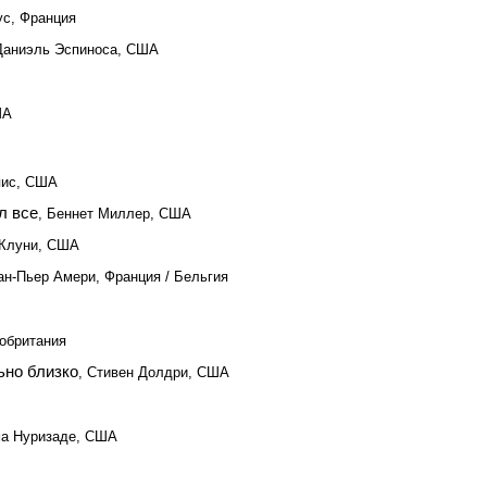
ус, Франция
Даниэль Эспиноса, США
ША
пис, США
л все
, Беннет Миллер, США
 Клуни, США
ан-Пьер Амери, Франция / Бельгия
кобритания
ьно близко
, Стивен Долдри, США
ма Нуризаде, США