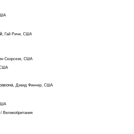
США
й
, Гай Ричи, США
ин Скорсезе, США
 США
ракона
, Дэвид Финчер, США
 США
 / Великобритания