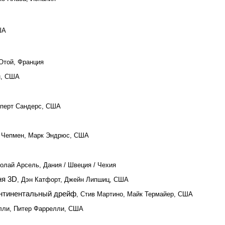
ША
Отой, Франция
н, США
уперт Сандерс, США
а Чепмен, Марк Эндрюс, США
колай Арсель, Дания / Швеция / Чехия
ня 3D
, Дэн Катфорт, Джейн Липшиц, США
онтинентальный дрейф
, Стив Мартино, Майк Термайер, США
лли, Питер Фаррелли, США