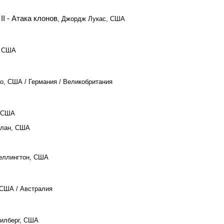
I - Атака клонов
, Джордж Лукас, США
, США
о, США / Германия / Великобритания
, США
олан, США
Пеллингтон, США
 США / Австралия
пилберг, США