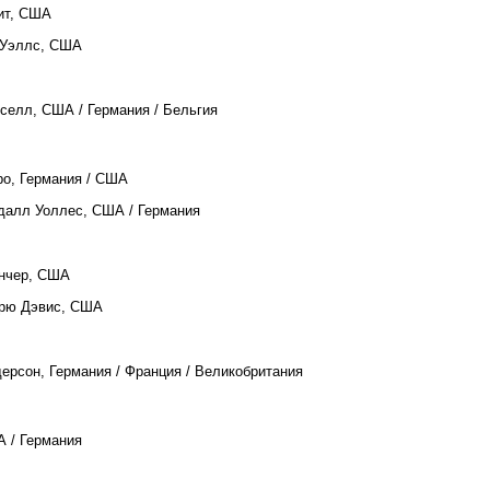
лит, США
 Уэллс, США
сселл, США / Германия / Бельгия
ро, Германия / США
далл Уоллес, США / Германия
инчер, США
дрю Дэвис, США
ндерсон, Германия / Франция / Великобритания
А / Германия