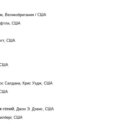
ем, Великобритания / США
офтли, США
отт, США
, США
лос Салдана, Крис Уэдж, США
 США
к-гений
, Джон Э. Дэвис, США
пилберг, США