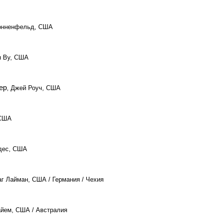
Зонненфельд, США
н Ву, США
ер
, Джей Роуч, США
 США
дес, США
аг Лайман, США / Германия / Чехия
айем, США / Австралия