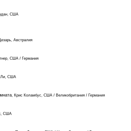
эздан, США
Цезарь, Австралия
этнер, США / Германия
 Ли, США
омната
, Крис Коламбус, США / Великобритания / Германия
к, США