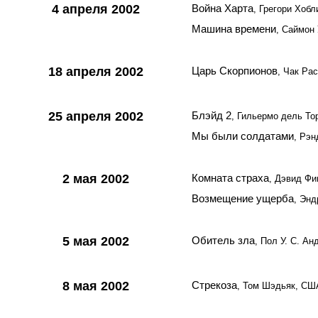
4 апреля 2002
Война Харта
, Грегори Хоб
Машина времени
, Саймон
18 апреля 2002
Царь Скорпионов
, Чак Ра
25 апреля 2002
Блэйд 2
, Гильермо дель То
Мы были солдатами
, Рэн
2 мая 2002
Комната страха
, Дэвид Ф
Возмещение ущерба
, Эн
5 мая 2002
Обитель зла
, Пол У. С. А
8 мая 2002
Стрекоза
, Том Шэдьяк, СШ