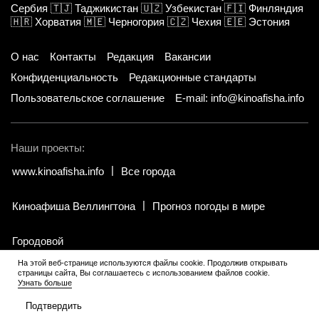
Сербия
🇹🇯
Таджикистан
🇺🇿
Узбекистан
🇫🇮
Финляндия
🇭🇷
Хорватия
🇲🇪
Черногория
🇨🇿
Чехия
🇪🇪
Эстония
О нас
Контакты
Редакция
Вакансии
Конфиденциальность
Редакционные стандарты
Пользовательское соглашение
E-mail: info@kinoafisha.info
Наши проекты:
www.kinoafisha.info
Все города
Киноафиша Веллингтона
Прогноз погоды в мире
Городовой
На этой веб-странице используются файлы cookie. Продолжив открывать
страницы сайта, Вы соглашаетесь с использованием файлов cookie.
© 2002-2026 Все права и материалы принадлежат «Киноафиша».
.
Узнать больше
Копирование информации только с письменного разрешения
редакции.
Подтвердить