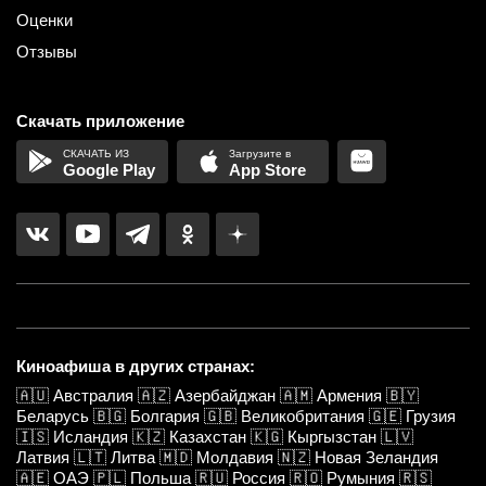
Оценки
Отзывы
Скачать приложение
Google Play
App Store
Киноафиша в других странах:
🇦🇺
Австралия
🇦🇿
Азербайджан
🇦🇲
Армения
🇧🇾
Беларусь
🇧🇬
Болгария
🇬🇧
Великобритания
🇬🇪
Грузия
🇮🇸
Исландия
🇰🇿
Казахстан
🇰🇬
Кыргызстан
🇱🇻
Латвия
🇱🇹
Литва
🇲🇩
Молдавия
🇳🇿
Новая Зеландия
🇦🇪
ОАЭ
🇵🇱
Польша
🇷🇺
Россия
🇷🇴
Румыния
🇷🇸