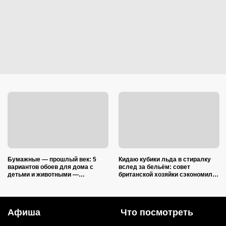
Бумажные — прошлый век: 5
Кидаю кубики льда в стиралку
вариантов обоев для дома с
вслед за бельём: совет
детьми и животными —
британской хозяйки сэкономил
царапины и фломастеры им
кучу времени (и немного денег)
нипочём
Афиша
Что посмотреть