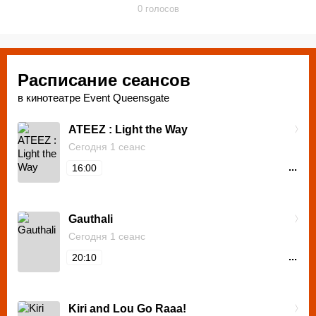
Веллингтона и Лоуэр-Хатта. Подходит для семейного и
0
голосов
массового посещения, с возможностью покупки билетов
онлайн и по мобильным устройствам.
Расписание сеансов
в кинотеатре Event Queensgate
ATEEZ : Light the Way
Сегодня 1 сеанс
...
16:00
Gauthali
Сегодня 1 сеанс
...
20:10
Kiri and Lou Go Raaa!