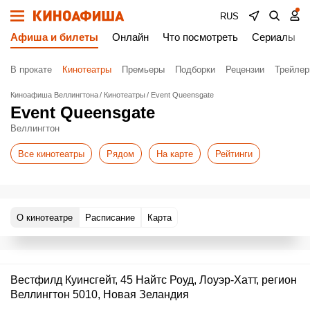
RUS
Афиша и билеты
Онлайн
Что посмотреть
Сериалы
В прокате
Кинотеатры
Премьеры
Подборки
Рецензии
Трейле
Киноафиша Веллингтона
Кинотеатры
Event Queensgate
Event Queensgate
Веллингтон
Все кинотеатры
Рядом
На карте
Рейтинги
О кинотеатре
Расписание
Карта
Вестфилд Куинсгейт, 45 Найтс Роуд, Лоуэр-Хатт, регион
Веллингтон 5010, Новая Зеландия