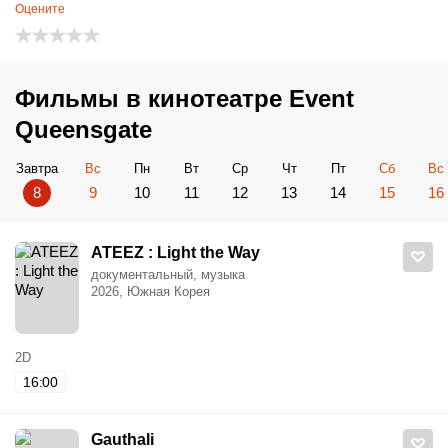
Оцените
Фильмы в кинотеатре Event
Queensgate
Завтра
Вс
Пн
Вт
Ср
Чт
Пт
Сб
Вс
8
9
10
11
12
13
14
15
16
ATEEZ : Light the Way
документальный, музыка
2026, Южная Корея
2D
16:00
Gauthali