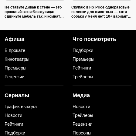
Не ставьте диван к стене — это
Скупаю в Fix Price одноразовые
прошлый век и безвкусица:
пеленки для животных — хотя
сдвиньте мебель так, и комната
собаки у меня нет: 10+ вариантов
преобразится как после ремонта
использования их дома и на
даче
Афиша
Что посмотреть
В прокате
Подборки
Кинотеатры
Премьеры
Премьеры
Рейтинги
Рецензии
Трейлеры
Сериалы
Медиа
График выхода
Новости
Новости
Трейлеры
Рейтинги
Рецензии
Подборки
Персоны