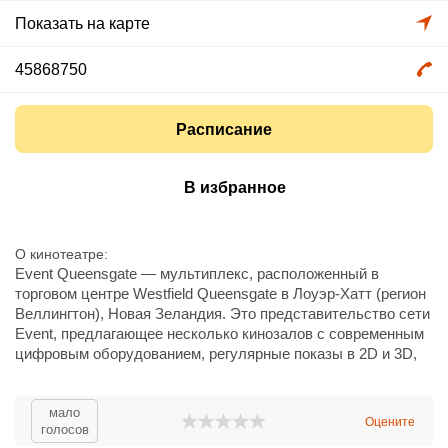
Показать на карте
45868750
Расписание
В избранное
О кинотеатре
Event Queensgate — мультиплекс, расположенный в
торговом центре Westfield Queensgate в Лоуэр-Хатт (регион
Веллингтон), Новая Зеландия. Это представительство сети
Event, предлагающее несколько кинозалов с современным
цифровым оборудованием, регулярные показы в 2D и 3D,
комфортные кресла и стандартный ассортимент закусок и
напитков в буфете. Кинотеатр удобно расположен внутри
торгового центра с широкой парковкой и хорошей
мало
Оцените
голосов
транспортной доступностью от центровых районов