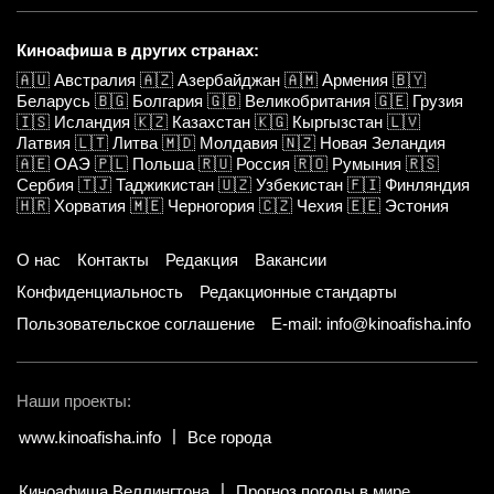
Киноафиша в других странах:
🇦🇺
Австралия
🇦🇿
Азербайджан
🇦🇲
Армения
🇧🇾
Беларусь
🇧🇬
Болгария
🇬🇧
Великобритания
🇬🇪
Грузия
🇮🇸
Исландия
🇰🇿
Казахстан
🇰🇬
Кыргызстан
🇱🇻
Латвия
🇱🇹
Литва
🇲🇩
Молдавия
🇳🇿
Новая Зеландия
🇦🇪
ОАЭ
🇵🇱
Польша
🇷🇺
Россия
🇷🇴
Румыния
🇷🇸
Сербия
🇹🇯
Таджикистан
🇺🇿
Узбекистан
🇫🇮
Финляндия
🇭🇷
Хорватия
🇲🇪
Черногория
🇨🇿
Чехия
🇪🇪
Эстония
О нас
Контакты
Редакция
Вакансии
Конфиденциальность
Редакционные стандарты
Пользовательское соглашение
E-mail: info@kinoafisha.info
Наши проекты:
www.kinoafisha.info
Все города
Киноафиша Веллингтона
Прогноз погоды в мире