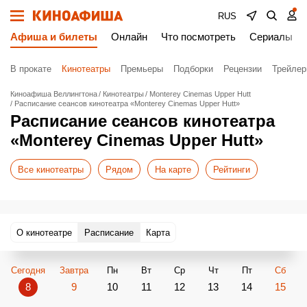
RUS
Афиша и билеты
Онлайн
Что посмотреть
Сериалы
В прокате
Кинотеатры
Премьеры
Подборки
Рецензии
Трейле
Киноафиша Веллингтона
Кинотеатры
Monterey Cinemas Upper Hutt
Расписание сеансов кинотеатра «Monterey Cinemas Upper Hutt»
Расписание сеансов кинотеатра
«Monterey Cinemas Upper Hutt»
Все кинотеатры
Рядом
На карте
Рейтинги
О кинотеатре
Расписание
Карта
Сегодня
Завтра
Пн
Вт
Ср
Чт
Пт
Сб
8
9
10
11
12
13
14
15