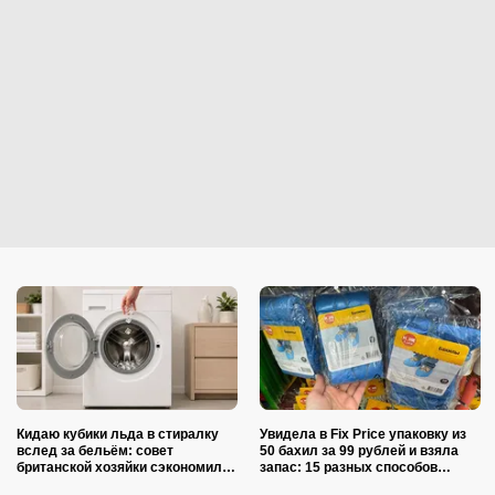
Кидаю кубики льда в стиралку
Увидела в Fix Price упаковку из
вслед за бельём: совет
50 бахил за 99 рублей и взяла
британской хозяйки сэкономил
запас: 15 разных способов
кучу времени (и немного денег)
использовать их дома и на даче