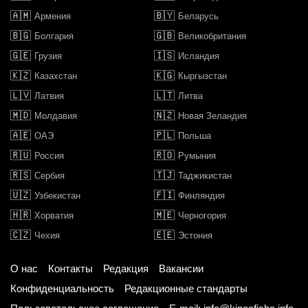
🇦🇲
🇧🇾
Армения
Беларусь
🇧🇬
🇬🇧
Болгария
Великобритания
🇬🇪
🇮🇸
Грузия
Исландия
🇰🇿
🇰🇬
Казахстан
Кыргызстан
🇱🇻
🇱🇹
Латвия
Литва
🇲🇩
🇳🇿
Молдавия
Новая Зеландия
🇦🇪
🇵🇱
ОАЭ
Польша
🇷🇺
🇷🇴
Россия
Румыния
🇷🇸
🇹🇯
Сербия
Таджикистан
🇺🇿
🇫🇮
Узбекистан
Финляндия
🇭🇷
🇲🇪
Хорватия
Черногория
🇨🇿
🇪🇪
Чехия
Эстония
О нас
Контакты
Редакция
Вакансии
Конфиденциальность
Редакционные стандарты