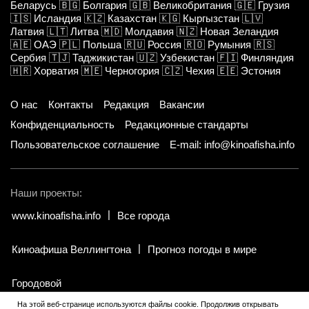
Беларусь
🇧🇬
Болгария
🇬🇧
Великобритания
🇬🇪
Грузия
🇮🇸
Исландия
🇰🇿
Казахстан
🇰🇬
Кыргызстан
🇱🇻
Латвия
🇱🇹
Литва
🇲🇩
Молдавия
🇳🇿
Новая Зеландия
🇦🇪
ОАЭ
🇵🇱
Польша
🇷🇺
Россия
🇷🇴
Румыния
🇷🇸
Сербия
🇹🇯
Таджикистан
🇺🇿
Узбекистан
🇫🇮
Финляндия
🇭🇷
Хорватия
🇲🇪
Черногория
🇨🇿
Чехия
🇪🇪
Эстония
О нас
Контакты
Редакция
Вакансии
Конфиденциальность
Редакционные стандарты
Пользовательское соглашение
E-mail: info@kinoafisha.info
Наши проекты:
www.kinoafisha.info
Все города
Киноафиша Веллингтона
Прогноз погоды в мире
Городовой
На этой веб-странице используются файлы cookie. Продолжив открывать