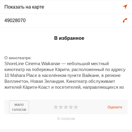
Показать на карте
49028070
В избранное
О кинотеатре
ShoreLine Cinema Waikanae — небольшой местный
кинотеатр на побережье Кāpити, расположенный по адресу
10 Mahara Place в населённом пункте Вайкане, в регионе
Веллингтон, Новая Зеландия. Кинотеатр обслуживает
жителей Кāpити-Коаст и посетителей, направляющихся из
Веллингтона и окрестностей. Обычно демонстрируются как
коммерческие премьеры, так и отборные независимые и
авторские картины. Удобное расположение рядом с
мало
Оцените
голосов
центром Вайкане и общественными точками доступа
делает кинотеатр популярным местом для семейных и
0
голосов
общественных показов. Внутри — уютная атмосфера,
базовые сервисы для зрителей и удобные подъездные