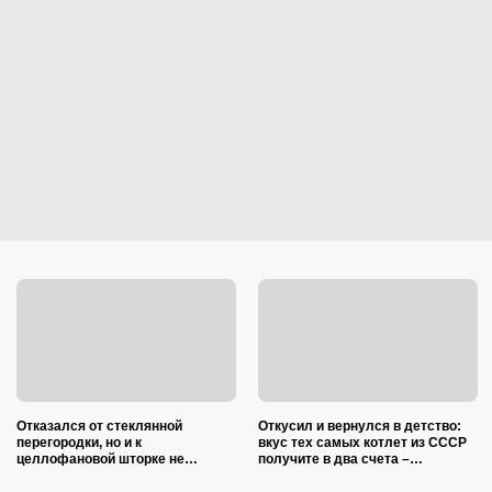
Отказался от стеклянной
Откусил и вернулся в детство:
перегородки, но и к
вкус тех самых котлет из СССР
целлофановой шторке не
получите в два счета –
вернусь: от брызг в ванной в
подслушал 5 секретов шеф-
2026 году спасает такой вариант
повара