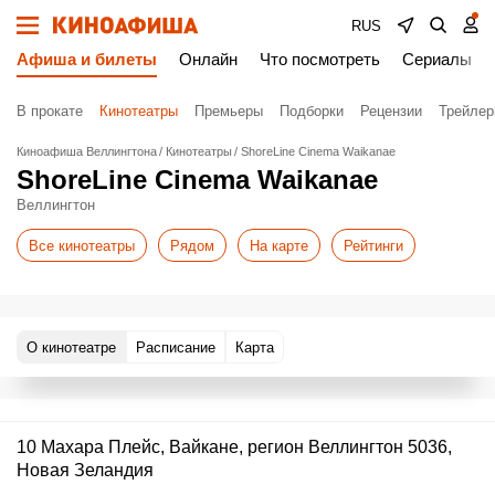
RUS
Афиша и билеты
Онлайн
Что посмотреть
Сериалы
В прокате
Кинотеатры
Премьеры
Подборки
Рецензии
Трейле
Киноафиша Веллингтона
Кинотеатры
ShoreLine Cinema Waikanae
ShoreLine Cinema Waikanae
Веллингтон
Все кинотеатры
Рядом
На карте
Рейтинги
О кинотеатре
Расписание
Карта
10 Махара Плейс, Вайкане, регион Веллингтон 5036,
Новая Зеландия