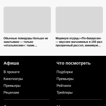
Обычные помидоры больше не
Мариную огурцы «По-баварски»
закатываю — только
— вкуснее магазинных в 100 раз:
«итальянские»: такие
прозрачный рассол, минимум
ароматные, что всегда улетают
уксуса и звонкий хруст зимой
со стола первыми
Афиша
Что посмотреть
В прокате
Подборки
Кинотеатры
Премьеры
Премьеры
Рейтинги
Рецензии
Трейлеры