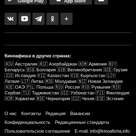
Google Play
App Store
Киноафиша в других странах:
🇦🇺
Австралия
🇦🇿
Азербайджан
🇦🇲
Армения
🇧🇾
Беларусь
🇧🇬
Болгария
🇬🇧
Великобритания
🇬🇪
Грузия
🇮🇸
Исландия
🇰🇿
Казахстан
🇰🇬
Кыргызстан
🇱🇻
Латвия
🇱🇹
Литва
🇲🇩
Молдавия
🇳🇿
Новая Зеландия
🇦🇪
ОАЭ
🇵🇱
Польша
🇷🇺
Россия
🇷🇴
Румыния
🇷🇸
Сербия
🇹🇯
Таджикистан
🇺🇿
Узбекистан
🇫🇮
Финляндия
🇭🇷
Хорватия
🇲🇪
Черногория
🇨🇿
Чехия
🇪🇪
Эстония
О нас
Контакты
Редакция
Вакансии
Конфиденциальность
Редакционные стандарты
Пользовательское соглашение
E-mail: info@kinoafisha.info